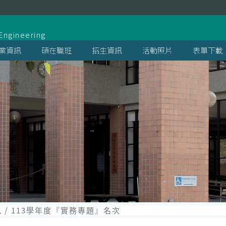
系
Engineering
業資訊
碩在職班
招生資訊
活動照片
表單下載
息
113學年度『實務專題』名次