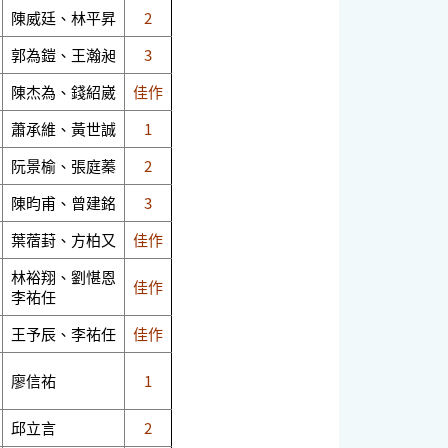
陳威廷、林平昇
2
郭為鎧、王瀚昶
3
陳杰為、錢紹崴
佳作
蕭承維、黃世誠
1
阮景榆、張庭蓁
2
陳昀甫、曾建銘
3
葉蓿葑、方柏又
佳作
林裕翔、劉愖恩
佳作
李祐任
王予辰、李祐任
佳作
廖信祐
1
邱立言
2