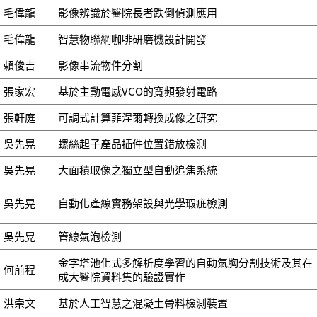
毛偉龍
影像辨識於醫院長者跌倒偵測應用
毛偉龍
智慧物聯網咖啡研磨機設計開發
賴俊吉
影像串流物件分割
張家宏
基於主動電感VCO的寬頻發射電路
張軒庭
可調式計算菲涅爾轉換成像之研究
吳先晃
螺絲起子產品插件位置錯放檢測
吳先晃
大面積取像之獨立型自動追焦系統
吳先晃
自動化產線實務架設與光學瑕疵檢測
吳先晃
管線氣泡檢測
金字塔池化式多解析度學習的自動氣胸分割技術及其在
何前程
成大醫院資料集的驗證實作
洪崇文
基於人工智慧之混凝土骨料檢測裝置