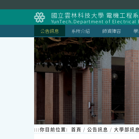
跳
到
國立雲林科技大學 電機工程
主
YunTech.Department of Electrical 
要
內
公告訊息
系所介紹
師資陣容
學
容
區
塊
:::
你目前位置:
首頁
公告訊息
大學部訊