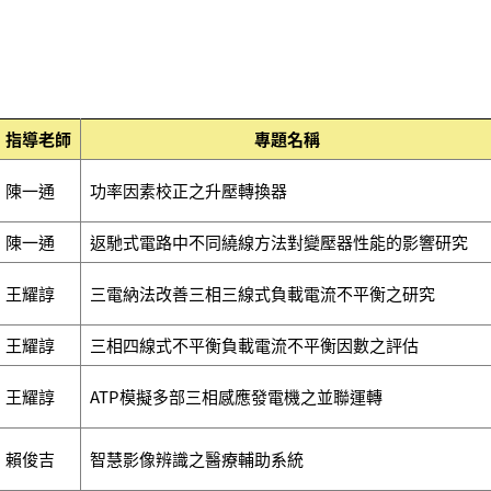
指導老師
專題名稱
陳一通
功率因素校正之升壓轉換器
陳一通
返馳式電路中不同繞線方法對變壓器性能的影響研究
王耀諄
三電納法改善三相三線式負載電流不平衡之研究
王耀諄
三相四線式不平衡負載電流不平衡因數之評估
王耀諄
ATP模擬多部三相感應發電機之並聯運轉
賴俊吉
智慧影像辨識之醫療輔助系統