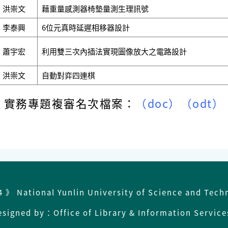
洪崇文
藉重量感測器椅墊量測生理訊號
李泰興
6位元真時延遲相移器設計
蕭宇宏
利用雙三次內插法實現圖像放大之電路設計
洪崇文
自動對弈四連棋
實務專題複審名次檔案：
（doc）
（odt）
4 》 National Yunlin University of Science and Tech
esigned by：Office of Library & Information Servic