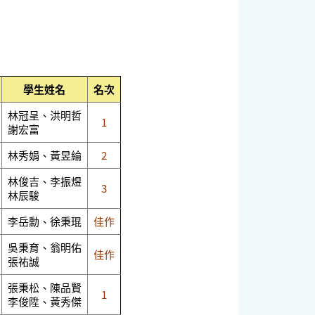
學生姓名
名次
林冠呈、洪明哲
1
謝宏富
林秀娟、黃昱綸
2
林俊吉、李振煜
3
林辰駿
李岳勳、徐秉琨
佳作
吳秉育、翁明佑
佳作
張祐誠
張秉松、陳品賢
1
李俊陞、黃秀傑