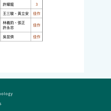
許耀龍
3
王三駿、黃立安
佳作
林義鈞、張正
佳作
許永忠
吳昱儕
佳作
nology
es