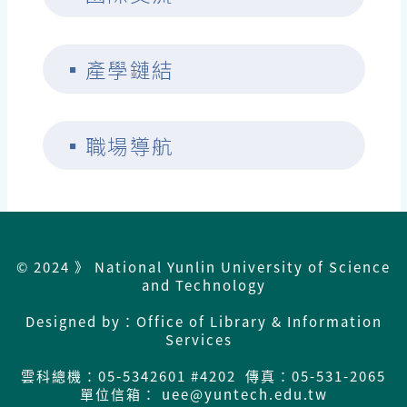
▪
產學鏈結
▪
職場導航
© 2024 》 National Yunlin University of Science
and Technology
Designed by：Office of Library & Information
Services
雲科總機：
05-5342601 #4202 傳真：05-531-2065
單位信箱： uee@yuntech.edu.tw