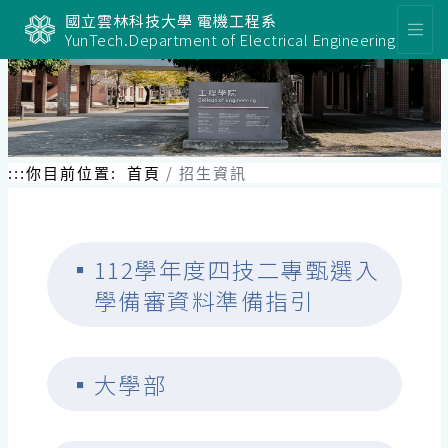
國立雲林科技大學 電機工程系
YunTech.Department of Electrical Engineering
:::
你目前位置:
首頁
招生資訊
▪
112學年度四技二專甄選入
學備審資料準備指引
▪
大學部