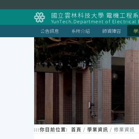
跳
到
國立雲林科技大學 電機工程
主
YunTech.Department of Electrical 
要
內
公告訊息
系所介紹
師資陣容
學
容
區
塊
:::
你目前位置:
首頁
學業資訊
修業資訊