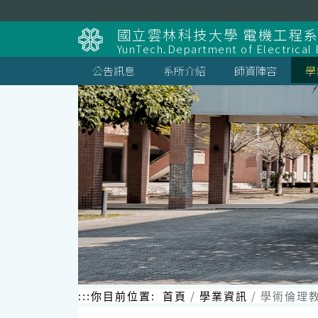
跳
到
國立雲林科技大學 電機工程
主
YunTech.Department of Electrical 
要
內
公告訊息
系所介紹
師資陣容
學
容
區
塊
:::
你目前位置:
首頁
學業資訊
學術倫理