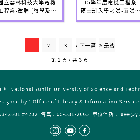
國立雲林科技大學電機
115學年度電機工程系
工程系-徵聘 (教學及產
碩士班入學考試-面試
研型)編制外專任助理教
間表與注意事項
授級以上師資簡章
1
2
3
下一篇
最後
第 1 頁，共 3 頁
4 》 National Yunlin University of Science and Tech
esigned by：Office of Library & Information Servic
-5342601 #4202 傳真：05-531-2065 單位信箱： uee@yu