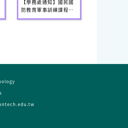
【學務處通知】​國民國
時
防教育軍事訓練課程更
名事宜
nology
es
ntech.edu.tw