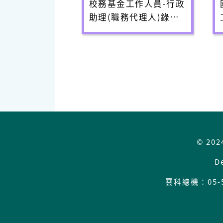
校務基金工作人員-行政
助理(職務代理人)錄取
結果
© 202
D
雲科總機：
05