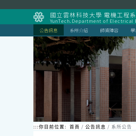
跳
到
國立雲林科技大學 電機工程
主
YunTech.Department of Electrical 
要
內
公告訊息
系所介紹
師資陣容
學
容
區
塊
:::
你目前位置:
首頁
公告訊息
系所公告