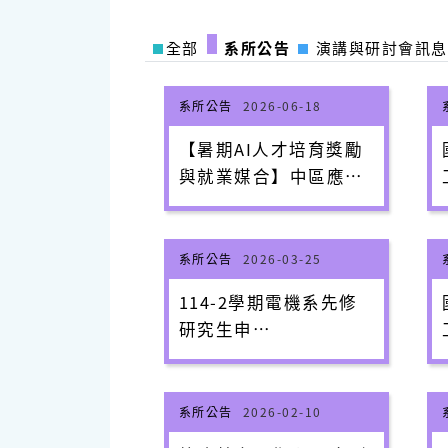
全部
系所公告
演講與研討會訊息
系所公告
2026-06-18
【暑期AI人才培育獎勵
與就業媒合】中區應屆
畢業或待業青年培訓基
地-雲科大「青年 AI 實
戰養成班」招生與說明
系所公告
2026-03-25
114-2學期電機系先修
研究生申
請-115/5/14(星期四)截
止
系所公告
2026-02-10