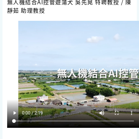
無人機結合AI控管遊蕩犬 吳先晃 特聘教授 / 陳
靜茹 助理教授