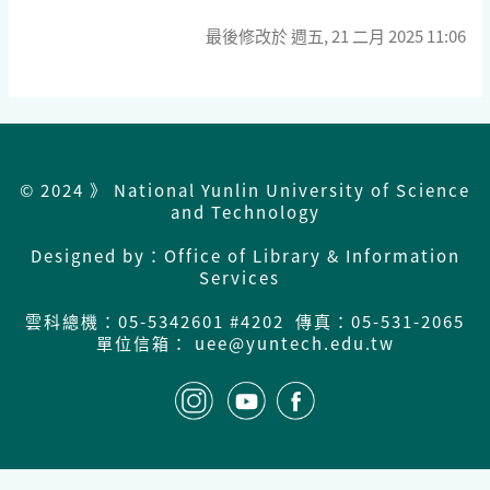
最後修改於 週五, 21 二月 2025 11:06
© 2024 》 National Yunlin University of Science
and Technology
Designed by：Office of Library & Information
Services
雲科總機：
05-5342601 #4202 傳真：05-531-2065
單位信箱： uee@yuntech.edu.tw